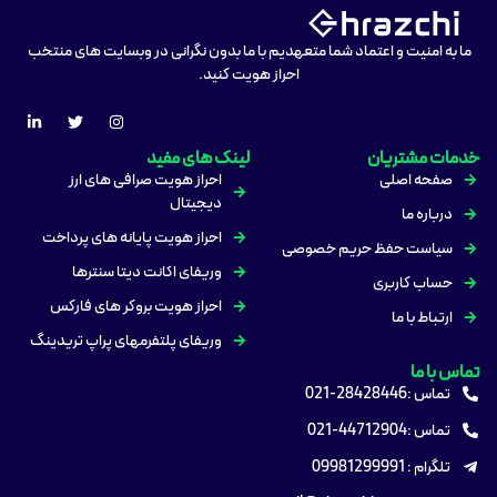
ما به امنیت و اعتماد شما متعهدیم با ما بدون نگرانی در وبسایت های منتخب
احراز هویت کنید.
خدمات مشتریان
لینک های مفید
صفحه اصلی
احراز هویت صرافی های ارز
دیجیتال
درباره ما
احراز هویت پایانه های پرداخت
سیاست حفظ حریم خصوصی
وریفای اکانت دیتا سنترها
حساب کاربری
احراز هویت بروکر های فارکس
ارتباط با ما
وریفای پلتفرمهای پراپ تریدینگ
تماس با ما
تماس :28428446-021
تماس :44712904-021
تلگرام : 09981299991