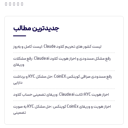
جدیدترین مطالب
لیست کشور های تحریم کلاود Claude :لیست کامل و به‌روز
رفع مشکل مسدودی و احراز هویت کلاود Claude ai :رفع مشکلات
وریفای
رفع مسدودی صرافی کوینکس CoinEX :حل مشکل KYC و برداشت
دارایی
احراز هویت KYC اکانت Claude ai :وریفای تضمینی حساب کلاود
احراز هویت و وریفای CoinEx کوینکس :حل مشکل KYC به صورت
تضمینی