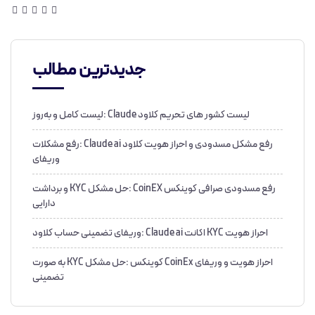
جدیدترین مطالب
لیست کشور های تحریم کلاود Claude :لیست کامل و به‌روز
رفع مشکل مسدودی و احراز هویت کلاود Claude ai :رفع مشکلات
وریفای
رفع مسدودی صرافی کوینکس CoinEX :حل مشکل KYC و برداشت
دارایی
احراز هویت KYC اکانت Claude ai :وریفای تضمینی حساب کلاود
احراز هویت و وریفای CoinEx کوینکس :حل مشکل KYC به صورت
تضمینی