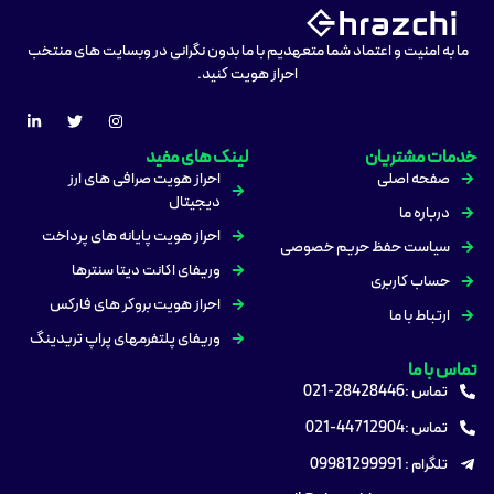
ما به امنیت و اعتماد شما متعهدیم با ما بدون نگرانی در وبسایت های منتخب
احراز هویت کنید.
خدمات مشتریان
لینک های مفید
صفحه اصلی
احراز هویت صرافی های ارز
دیجیتال
درباره ما
احراز هویت پایانه های پرداخت
سیاست حفظ حریم خصوصی
وریفای اکانت دیتا سنترها
حساب کاربری
احراز هویت بروکر های فارکس
ارتباط با ما
وریفای پلتفرمهای پراپ تریدینگ
تماس با ما
تماس :28428446-021
تماس :44712904-021
تلگرام : 09981299991