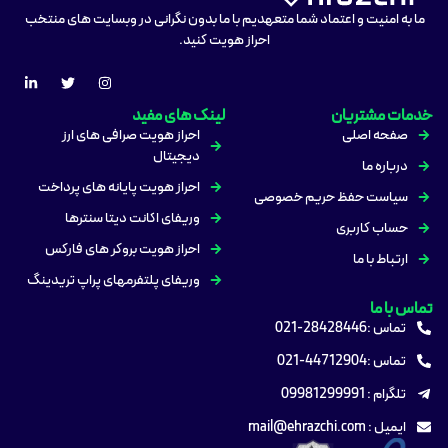
ما به امنیت و اعتماد شما متعهدیم با ما بدون نگرانی در وبسایت های منتخب
احراز هویت کنید.
خدمات مشتریان
لینک های مفید
صفحه اصلی
احراز هویت صرافی های ارز
دیجیتال
درباره ما
احراز هویت پایانه های پرداخت
سیاست حفظ حریم خصوصی
وریفای اکانت دیتا سنترها
حساب کاربری
احراز هویت بروکر های فارکس
ارتباط با ما
وریفای پلتفرمهای پراپ تریدینگ
تماس با ما
تماس :28428446-021
تماس :44712904-021
تلگرام : 09981299991
ایمیل : mail@ehrazchi.com