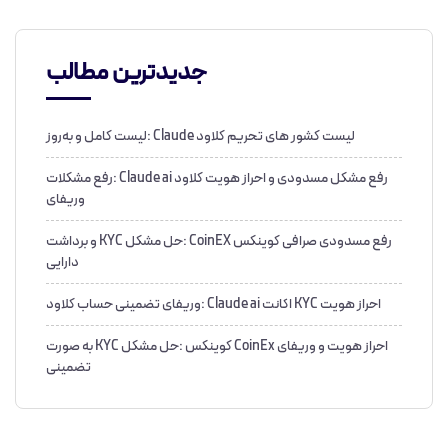
جدیدترین مطالب
لیست کشور های تحریم کلاود Claude :لیست کامل و به‌روز
رفع مشکل مسدودی و احراز هویت کلاود Claude ai :رفع مشکلات
وریفای
رفع مسدودی صرافی کوینکس CoinEX :حل مشکل KYC و برداشت
دارایی
احراز هویت KYC اکانت Claude ai :وریفای تضمینی حساب کلاود
احراز هویت و وریفای CoinEx کوینکس :حل مشکل KYC به صورت
تضمینی