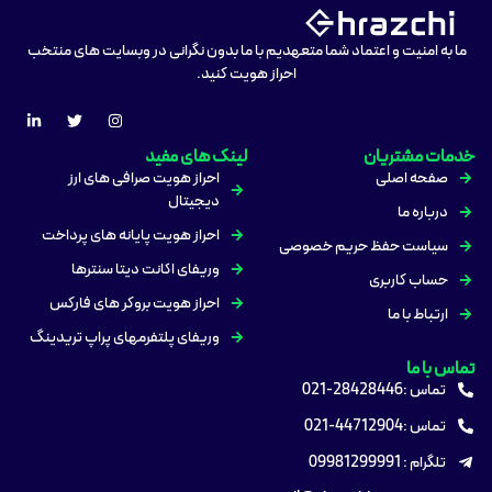
ما به امنیت و اعتماد شما متعهدیم با ما بدون نگرانی در وبسایت های منتخب
احراز هویت کنید.
خدمات مشتریان
لینک های مفید
صفحه اصلی
احراز هویت صرافی های ارز
دیجیتال
درباره ما
احراز هویت پایانه های پرداخت
سیاست حفظ حریم خصوصی
وریفای اکانت دیتا سنترها
حساب کاربری
احراز هویت بروکر های فارکس
ارتباط با ما
وریفای پلتفرمهای پراپ تریدینگ
تماس با ما
تماس :28428446-021
تماس :44712904-021
تلگرام : 09981299991