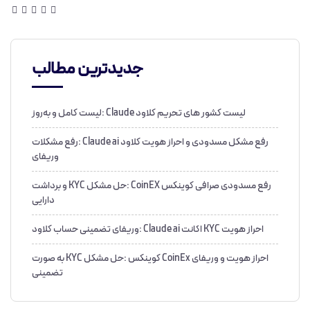
جدیدترین مطالب
لیست کشور های تحریم کلاود Claude :لیست کامل و به‌روز
رفع مشکل مسدودی و احراز هویت کلاود Claude ai :رفع مشکلات
وریفای
رفع مسدودی صرافی کوینکس CoinEX :حل مشکل KYC و برداشت
دارایی
احراز هویت KYC اکانت Claude ai :وریفای تضمینی حساب کلاود
احراز هویت و وریفای CoinEx کوینکس :حل مشکل KYC به صورت
تضمینی