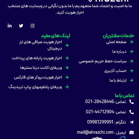
ما به امنیت و اعتماد شما متعهدیم با ما بدون نگرانی در وبسایت های منتخب
احراز هویت کنید.
خدمات مشتریان
لینک های مفید
صفحه اصلی
احراز هویت صرافی های ارز
دیجیتال
درباره ما
احراز هویت پایانه های پرداخت
سیاست حفظ حریم خصوصی
وریفای اکانت دیتا سنترها
حساب کاربری
احراز هویت بروکر های فارکس
ارتباط با ما
وریفای پلتفرمهای پراپ تریدینگ
تماس با ما
تماس :28428446-021
تماس :44712904-021
تلگرام : 09981299991
ایمیل : mail@ehrazchi.com