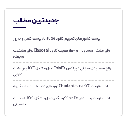
جدیدترین مطالب
لیست کشور های تحریم کلاود Claude :لیست کامل و به‌روز
رفع مشکل مسدودی و احراز هویت کلاود Claude ai :رفع مشکلات
وریفای
رفع مسدودی صرافی کوینکس CoinEX :حل مشکل KYC و برداشت
دارایی
احراز هویت KYC اکانت Claude ai :وریفای تضمینی حساب کلاود
احراز هویت و وریفای CoinEx کوینکس :حل مشکل KYC به صورت
تضمینی