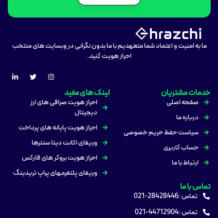
ما به امنیت و اعتماد شما متعهدیم با ما بدون نگرانی در وبسایت های منتخب
احراز هویت کنید.
خدمات مشتریان
لینک های مفید
صفحه اصلی
احراز هویت صرافی های ارز
دیجیتال
درباره ما
احراز هویت پایانه های پرداخت
سیاست حفظ حریم خصوصی
وریفای اکانت دیتا سنترها
حساب کاربری
احراز هویت بروکر های فارکس
ارتباط با ما
وریفای پلتفرمهای پراپ تریدینگ
تماس با ما
تماس :28428446-021
تماس :44712904-021