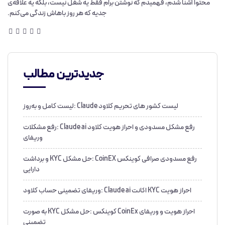
محتوا آشنا شدم، فهمیدم که نوشتن برام فقط یه شغل نیست، بلکه یه علاقه‌ی
جدیه که هر روز باهاش زندگی می‌کنم.
جدیدترین مطالب
لیست کشور های تحریم کلاود Claude :لیست کامل و به‌روز
رفع مشکل مسدودی و احراز هویت کلاود Claude ai :رفع مشکلات
وریفای
رفع مسدودی صرافی کوینکس CoinEX :حل مشکل KYC و برداشت
دارایی
احراز هویت KYC اکانت Claude ai :وریفای تضمینی حساب کلاود
احراز هویت و وریفای CoinEx کوینکس :حل مشکل KYC به صورت
تضمینی