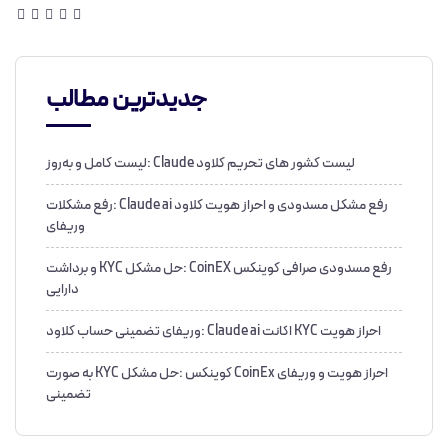
جدیدترین مطالب
لیست کشور های تحریم کلاود Claude :لیست کامل و به‌روز
رفع مشکل مسدودی و احراز هویت کلاود Claude ai :رفع مشکلات
وریفای
رفع مسدودی صرافی کوینکس CoinEX :حل مشکل KYC و برداشت
دارایی
احراز هویت KYC اکانت Claude ai :وریفای تضمینی حساب کلاود
احراز هویت و وریفای CoinEx کوینکس :حل مشکل KYC به صورت
تضمینی