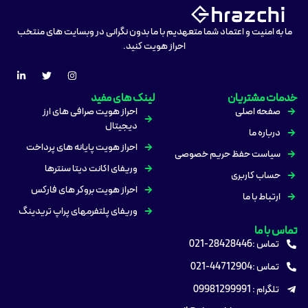
ما به امنیت و اعتماد شما متعهدیم با ما بدون نگرانی در وبسایت های منتخب
احراز هویت کنید.
خدمات مشتریان
لینک های مفید
صفحه اصلی
احراز هویت صرافی های ارز
دیجیتال
درباره ما
احراز هویت پایانه های پرداخت
سیاست حفظ حریم خصوصی
وریفای اکانت دیتا سنترها
حساب کاربری
احراز هویت بروکر های فارکس
ارتباط با ما
وریفای پلتفرمهای پراپ تریدینگ
تماس با ما
تماس :28428446-021
تماس :44712904-021
تلگرام : 09981299991