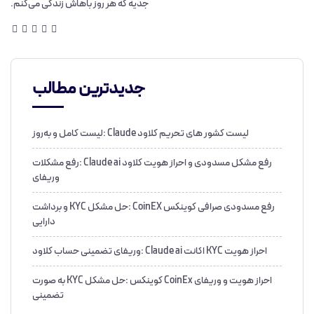
جدیه که هر روز باهاش زندگی می‌کنم.
جدیدترین مطالب
لیست کشور های تحریم کلاود Claude :لیست کامل و به‌روز
رفع مشکل مسدودی و احراز هویت کلاود Claude ai :رفع مشکلات
وریفای
رفع مسدودی صرافی کوینکس CoinEX :حل مشکل KYC و برداشت
دارایی
احراز هویت KYC اکانت Claude ai :وریفای تضمینی حساب کلاود
احراز هویت و وریفای CoinEx کوینکس :حل مشکل KYC به صورت
تضمینی