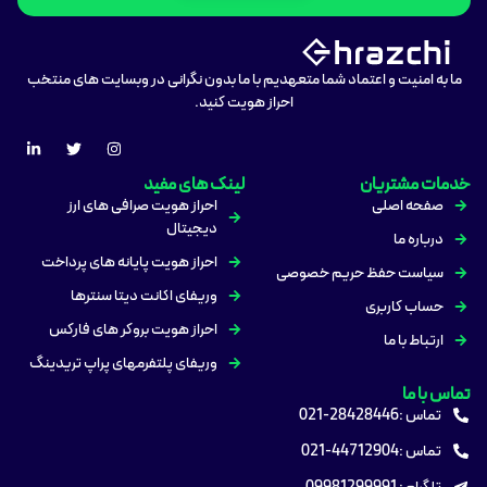
ما به امنیت و اعتماد شما متعهدیم با ما بدون نگرانی در وبسایت های منتخب
احراز هویت کنید.
خدمات مشتریان
لینک های مفید
صفحه اصلی
احراز هویت صرافی های ارز
دیجیتال
درباره ما
احراز هویت پایانه های پرداخت
سیاست حفظ حریم خصوصی
وریفای اکانت دیتا سنترها
حساب کاربری
احراز هویت بروکر های فارکس
ارتباط با ما
وریفای پلتفرمهای پراپ تریدینگ
تماس با ما
تماس :28428446-021
تماس :44712904-021