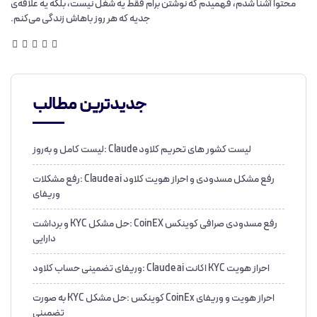
محتوا آشنا شدم، فهمیدم که نوشتن برام فقط یه شغل نیست، بلکه یه علاقه‌ی
جدیه که هر روز باهاش زندگی می‌کنم.
جدیدترین مطالب
لیست کشور های تحریم کلاود Claude :لیست کامل و به‌روز
رفع مشکل مسدودی و احراز هویت کلاود Claude ai :رفع مشکلات
وریفای
رفع مسدودی صرافی کوینکس CoinEX :حل مشکل KYC و برداشت
دارایی
احراز هویت KYC اکانت Claude ai :وریفای تضمینی حساب کلاود
احراز هویت و وریفای CoinEx کوینکس :حل مشکل KYC به صورت
تضمینی