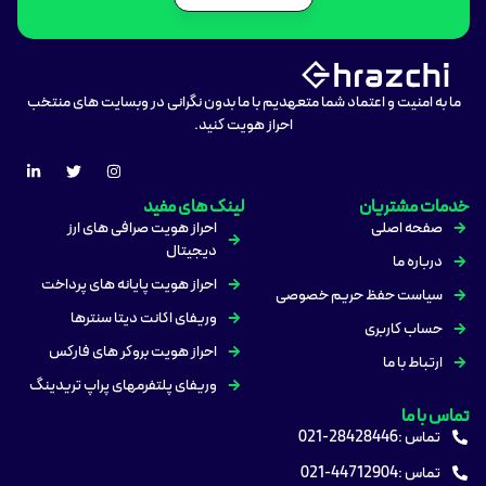
ما به امنیت و اعتماد شما متعهدیم با ما بدون نگرانی در وبسایت های منتخب
احراز هویت کنید.
خدمات مشتریان
لینک های مفید
صفحه اصلی
احراز هویت صرافی های ارز
دیجیتال
درباره ما
احراز هویت پایانه های پرداخت
سیاست حفظ حریم خصوصی
وریفای اکانت دیتا سنترها
حساب کاربری
احراز هویت بروکر های فارکس
ارتباط با ما
وریفای پلتفرمهای پراپ تریدینگ
تماس با ما
تماس :28428446-021
تماس :44712904-021