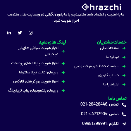
ما به امنیت و اعتماد شما متعهدیم با ما بدون نگرانی در وبسایت های منتخب
احراز هویت کنید.
خدمات مشتریان
لینک های مفید
صفحه اصلی
احراز هویت صرافی های ارز
دیجیتال
درباره ما
احراز هویت پایانه های پرداخت
سیاست حفظ حریم خصوصی
وریفای اکانت دیتا سنترها
حساب کاربری
احراز هویت بروکر های فارکس
ارتباط با ما
وریفای پلتفرمهای پراپ تریدینگ
تماس با ما
تماس :28428446-021
تماس :44712904-021
تلگرام : 09981299991