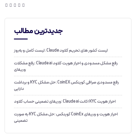
جدیدترین مطالب
لیست کشور های تحریم کلاود Claude :لیست کامل و به‌روز
رفع مشکل مسدودی و احراز هویت کلاود Claude ai :رفع مشکلات
وریفای
رفع مسدودی صرافی کوینکس CoinEX :حل مشکل KYC و برداشت
دارایی
احراز هویت KYC اکانت Claude ai :وریفای تضمینی حساب کلاود
احراز هویت و وریفای CoinEx کوینکس :حل مشکل KYC به صورت
تضمینی