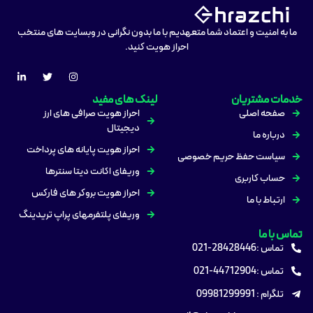
ما به امنیت و اعتماد شما متعهدیم با ما بدون نگرانی در وبسایت های منتخب
احراز هویت کنید.
خدمات مشتریان
لینک های مفید
صفحه اصلی
احراز هویت صرافی های ارز
دیجیتال
درباره ما
احراز هویت پایانه های پرداخت
سیاست حفظ حریم خصوصی
وریفای اکانت دیتا سنترها
حساب کاربری
احراز هویت بروکر های فارکس
ارتباط با ما
وریفای پلتفرمهای پراپ تریدینگ
تماس با ما
تماس :28428446-021
تماس :44712904-021
تلگرام : 09981299991