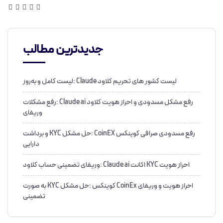
جدیدترین مطالب
لیست کشور های تحریم کلاود Claude :لیست کامل و به‌روز
رفع مشکل مسدودی و احراز هویت کلاود Claude ai :رفع مشکلات
وریفای
رفع مسدودی صرافی کوینکس CoinEX :حل مشکل KYC و برداشت
دارایی
احراز هویت KYC اکانت Claude ai :وریفای تضمینی حساب کلاود
احراز هویت و وریفای CoinEx کوینکس :حل مشکل KYC به صورت
تضمینی