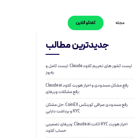
مجله
گفتگو آنلاین
جدیدترین مطالب
لیست کشور های تحریم کلاود Claude :لیست کامل و
به‌روز
رفع مشکل مسدودی و احراز هویت کلاود Claude ai
:رفع مشکلات وریفای
رفع مسدودی صرافی کوینکس CoinEX :حل مشکل
KYC و برداشت دارایی
احراز هویت KYC اکانت Claude ai :وریفای تضمینی
حساب کلاود