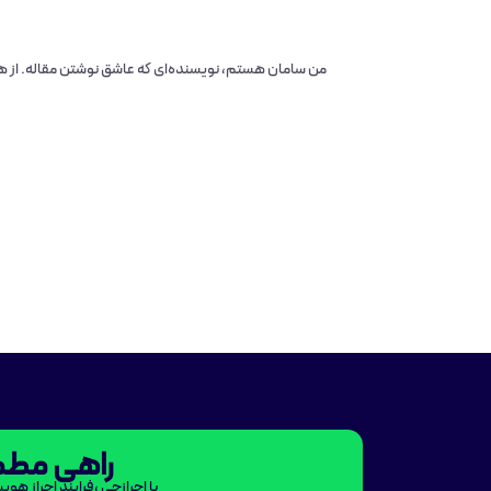
من سامان هستم، نویسنده‌ای که عاشق نوشتن مقاله‌. از ه
راهی مطمئ
با احرازچی ،فرایند احراز هوی