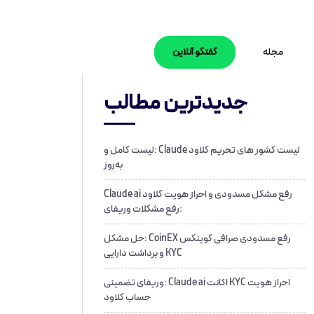
مجله
گفتگو آنلاین
جدیدترین مطالب
لیست کشور های تحریم کلاود Claude :لیست کامل و
به‌روز
رفع مشکل مسدودی و احراز هویت کلاود Claude ai
:رفع مشکلات وریفای
رفع مسدودی صرافی کوینکس CoinEX :حل مشکل
KYC و برداشت دارایی
احراز هویت KYC اکانت Claude ai :وریفای تضمینی
حساب کلاود