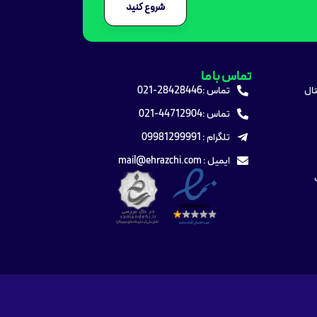
شروع کنید
تماس با ما
تال
تماس :28428446-021
تماس :44712904-021
تلگرام : 09981299991
ایمیل : mail@ehrazchi.com