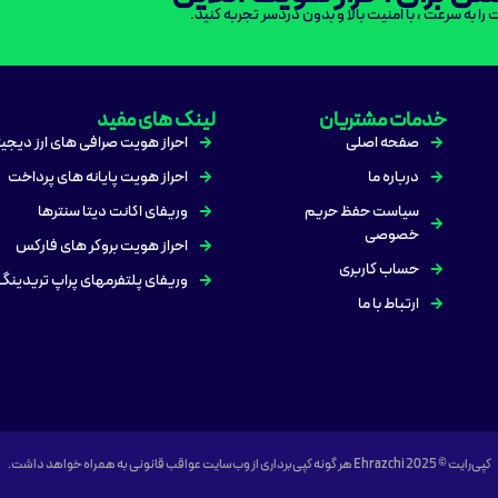
ت را به سرعت ، با امنیت بالا و بدون دردسر تجربه کنید.
خدمات مشتریان
لینک های مفید
صفحه اصلی
احراز هویت صرافی های ارز دیجی
درباره ما
احراز هویت پایانه های پرداخت
سیاست حفظ حریم
وریفای اکانت دیتا سنترها
خصوصی
احراز هویت بروکر های فارکس
حساب کاربری
وریفای پلتفرمهای پراپ تریدینگ
ارتباط با ما
کپی‌رایت © Ehrazchi 2025 هر گونه کپی‌برداری از وب‌سایت عواقب قانونی به همراه خواهد داشت.