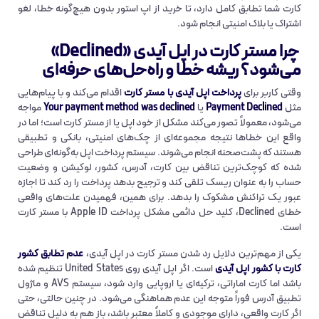
کارت شما تطابق کامل دارد، تا خرید از اپ استور بدون هیچ‌گونه خطا، لغو
اشتراک یا بلاک امنیتی انجام شود.
چرا
مستر کارت
در اپل آیدی «Declined»
می‌شود؟ ریشه خطا و راه‌حل‌های حرفه‌ای
وقتی کاربر برای
پرداخت اپل آیدی با مستر کارت
اقدام می‌کند و با پیام‌هایی
مثل
Payment Declined
یا
Your payment method was declined
مواجه
می‌شود، معمولاً تصور می‌کند مشکل از خود اپل یا از مستر کارت است؛ اما در
واقع این خطاها نتیجه مجموعه‌ای از چک‌های امنیتی، بانکی و تطبیقی
هستند که پشت‌صحنه انجام می‌شوند. سیستم پرداخت اپل به‌گونه‌ای طراحی
شده که کوچک‌ترین تناقض بین کارت، آدرس، کشور، لوکیشن و وضعیت
حساب را به عنوان ریسک تلقی کند و ترجیح بدهد پرداخت را رد کند تا اجازه
عبور یک تراکنش مشکوک را بدهد. برای همین، فهمیدن علت‌های واقعی
خطای Declined، کلید حل دائمی مشکل پرداخت Apple ID با مستر کارت
است.
یکی از مهم‌ترین دلایل رد شدن مستر کارت در اپل آیدی،
عدم تطابق کشور
کارت با کشور اپل آیدی
است. اگر اپل آیدی روی United States تنظیم شده
باشد اما کارت اماراتی، ترکیه‌ای یا اروپایی وارد شود، سیستم AVS و ماژول
تطبیق آدرس فوراً متوجه این عدم هماهنگی می‌شود. در چنین حالتی، حتی
اگر کارت واقعی، دارای موجودی و کاملاً معتبر باشد، باز هم به دلیل تناقض