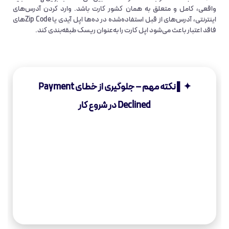
واقعی، کامل و متعلق به همان کشور کارت باشد. وارد کردن آدرس‌های
اینترنتی، آدرس‌های از قبل استفاده‌شده در ده‌ها اپل آیدی یا Zip Codeهای
فاقد اعتبار باعث می‌شود اپل کارت را به‌عنوان ریسک طبقه‌بندی کند.
✦▌ نکته مهم – جلوگیری از خطای Payment
Declined در شروع کار
هنگام ثبت اولین روش پرداخت،
اپل فقط مستر کارتی را می‌پذیرد
که
کشور کارت، آدرس صورتحساب، Zip Code و کشور اپل آیدی
کاملاً هماهنگ باشند. کوچک‌ترین اختلاف—even یک رقم
اشتباه در Zip Code—باعث می‌شود اپل تراکنش را «ریسکی»
تشخیص دهد و فوراً پیغام
Your Payment Method Was
Declined
نمایش دهد.