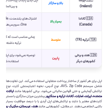
🇮🇪 ایرلند
اپل آیدی پایدار، پرداخت با مست
بالا و سازگار
(Ireland)
و بین‌المللی
🇨🇦 کانادا
اشتراک‌های بل
بسیار بالا
(Canada)
One، سرویس‌های حرفه‌ای
زمانی مناسب است که کارت ب
🇹🇷 ترکیه (TR)
متوسط
ترکیه داشته باشی
🇮🇳 هند و برخی
توصیه نمی‌شود برای اپل آیدی
پایین
کشورهای دیگر
استفاده شوند
اپل برای هر کشور از ساختار پرداخت متفاوتی استفاده می‌کند. این تفاوت‌ها
شامل سیستم AVS، Zip Code، نوع آدرس، نحوه اعتبارسنجی کارت، نوع
تراکنش آزمایشی و حتی قوانین مالیاتی می‌شود. برخی کشورها مانند
ایالات
متحده، ایرلند، امارات، کانادا، ترکیه و سنگاپور
بیشترین میزان سازگاری با مستر
کارت‌های معتبر را دارند و تراکنش‌های اپل آیدی را با درصد موفقیت بسیار
بالایی انجام می‌دهند. در مقابل، کشورهایی مانند
هند، عربستان، مکزیک و