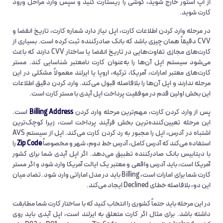
از اپ استور خارج شوید، گوشی را ریستارت کنید و سپس وارد مراحل ورود
کارت شوید.
در مرحله وارد کردن اطلاعات کارت، اپل نیاز دارد شماره کارت، تاریخ انقضا و
CVV دقیقاً همان چیزی باشد که بانک صادرکننده ثبت کرده است. بسیاری از
کارت‌های مجازی تفاوت‌هایی در تاریخ انقضا یا ساختار CVV دارند که باعث
می‌شود سیستم اپل آن‌ها را به‌عنوان کارت نامعتبر شناسایی کند. مستر
کارت‌های معتبر امارات، آمریکا، ترکیه، اروپا یا ایرلند معمولاً مشکلی در این
مرحله ندارند و اپل آن‌ها را بلافاصله قبول می‌کند. وارد کردن دقیق اطلاعات
این بخش اولین قدم در موفقیت پرداخت اپل آیدی با مستر کارت است.
پس از وارد کردن کارت، مهم‌ترین مرحله وارد کردن
Billing Address
است.
این مرحله تعیین‌کننده‌ترین بخش فرآیند پرداخت است، زیرا کوچک‌ترین
اشتباه در آدرس، اپل را مجبور به رد کردن کارت می‌کند. اپل از سیستم AVS
استفاده می‌کند که آدرس کامل، آدرس خط دوم، شهر و مخصوصاً
Zip Code
را
با دیتابیس بانک صادرکننده تطبیق می‌دهد. اگر اپل آیدی شما برای کشور
آمریکا است، باید آدرس واقعی و معتبر یک ایالت آمریکا وارد شود و اگر مستر
کارت شما برای امارات است، Billing باید در مدل اماراتی وارد شود. تضاد میان
این دو، بلافاصله خطای Declined ایجاد می‌کند.
در این مرحله باید حتماً کشوری را انتخاب کنید که با ساختار کارت شما مطابقت
داشته باشد. برای مثال اگر کارت متعلق به ایرلند است، اپل آیدی باید روی