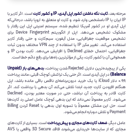
مرحله بعد،
ثابت نگه داشتن کشور اپل آیدی، IP و کشور کارت
است. اگر کاربر با
IP ایران یا IP نامشخص وارد شود و کارت او متعلق به اروپا باشد، درحالی‌که
اپل آیدی او در کشور آمریکا تنظیم شده، سیستم امنیتی اپل این رفتار را
مشکوک تشخیص می‌دهد. اپل از الگوریتم Device Fingerprint برای
تشخیص موقعیت جغرافیایی، مدل آیفون، سیم‌کارت و حتی رفتار کاربر
استفاده می‌کند. تغییر مکرر IP یا استفاده از چند VPN مختلف بدون ثبات
جغرافیایی، احتمال خطای Declined را افزایش می‌دهد. ثابت بودن IP و
همخوانی آن با کشور کارت، یکی از مؤثرترین راه‌ها برای رفع دائم خطا است.
یکی از پیچیده‌ترین دلایل Rejected شدن پرداخت،
بدهی‌های باز (Unpaid
Balance)
در اپل آیدی است. اگر حتی یک تراکنش کوچک قبلی، مانند پرداخت
۰.۹۹ دلار iCloud یا یک خرید درون‌برنامه‌ای ناقص باقی مانده باشد، اپل
هنگام افزودن کارت جدید ابتدا تلاش می‌کند آن بدهی را برداشت کند. اگر
کارت قادر به پرداخت آن نباشد، حتی در صورت معتبر بودن، Declined
می‌شود. کاربر معمولاً نمی‌داند که این بدهی کوچک عامل اصلی رد کارت‌ها
است. حل این مشکل معمولاً با تسویه اول بدهی یا Reset کردن Billing
Payment و تلاش دوباره انجام می‌شود.
عامل دیگر،
ضعف کارت‌های مجازی و پیش‌پرداخت
است. بسیاری از کارت‌های
مجازی که از سایت‌ها خریداری می‌شوند فاقد 3D Secure واقعی یا AVS