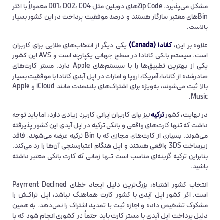
مشکل می‌پذیرد. Zip Codeهای دوبلین مثل D01، D02، D04 معمولاً با اکثر
Binهای معتبر سازگار هستند و درصد موفقیت پرداخت در این کشور بسیار
بالاست.
علاوه بر این،
کانادا (Canada)
یکی دیگر از انتخاب‌های طلایی برای کاربران
است. سیستم بانکی کانادا در سطح جهانی یکپارچه است و AVS این کشور
یکی از بهترین تطبیق‌ها را با سیستم‌های Apple دارد. مستر کارت‌های
صادرشده از کانادا، آمریکا، اروپا و امارات در اپل آیدی کانادا با موفقیت بسیار
بالا ثبت می‌شوند، به‌ویژه برای اشتراک‌های بلندمدت مانند iCloud و Apple
Music.
در نهایت، کشور
ترکیه
نیز برای کاربران ایرانی کاربرد زیادی دارد، اما باید توجه
داشت که تنها کارت‌های واقعی و بانکی ترکیه در اپل آیدی این کشور پذیرفته
می‌شوند. بسیاری از کارت‌های مجازی که با Bin ترکیه عرضه می‌شوند، فاقد
زیرساخت 3DS واقعی هستند و اپل هنگام اعتبارسنجی آن‌ها را رد می‌کند.
بنابراین ترکیه گزینه‌ای مناسب است تنها زمانی که کارت بانکی معتبر داشته
باشید.
انتخاب کشور اشتباه، بزرگ‌ترین دلیل ایجاد خطای Payment Declined
است. اگر کشور اپل آیدی با کشور کارت هماهنگ نباشد، اپل تراکنش را
مشکوک تشخیص داده و اجازه ثبت یا تمدید اشتراک را نمی‌دهد. به همین
دلیل پرداخت اپل آیدی با مستر کارت باید حتماً در کشوری انجام شود که با