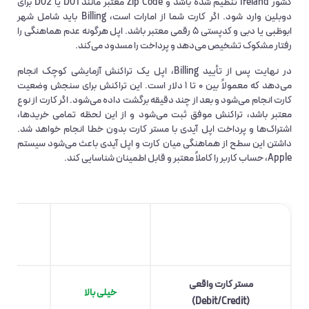
کشور Ireland تنظیم شده باشد و Zip Code معتبر مانند D01 یا D02 برای
دوبلین وارد شود. اگر کارت شما از امارات است، Billing باید شامل شهر
ابوظبی یا دبی و کدپستی ۵ رقمی معتبر باشد. اپل هرگونه عدم هماهنگی را
رفتار مشکوک تشخیص می‌دهد و پرداخت را مسدود می‌کند.
در نهایت پس از تأیید Billing، اپل یک تراکنش آزمایشی کوچک انجام
می‌دهد که معمولاً بین ۰ تا ۱ دلار است. این تراکنش برای سنجش وضعیت
کارت انجام می‌شود و بعد از چند دقیقه برگشت داده می‌شود. اگر کارت از نوع
معتبر باشد، تراکنش موفق ثبت می‌شود و از این لحظه تمامی خریدها،
اشتراک‌ها و پرداخت اپل آیدی با مستر کارت بدون خطا انجام خواهد شد.
داشتن این سطح از هماهنگی میان کارت و اپل آیدی باعث می‌شود سیستم
Apple، حساب کاربر را کاملاً معتبر و قابل اطمینان شناسایی کند.
پذیرش در اپل
روش پرداخت
ریسک ار
آیدی
مستر کارت واقعی
خیلی بالا
(Debit/Credit)