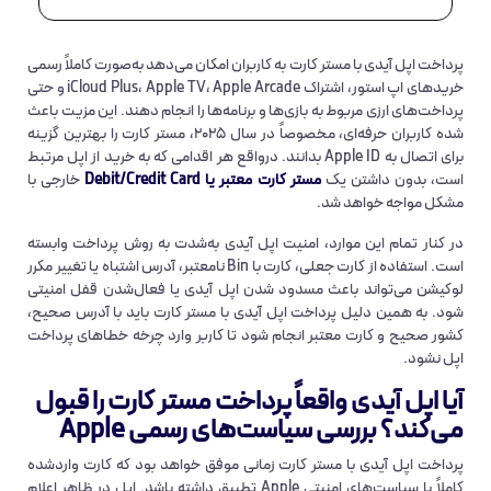
پرداخت اپل آیدی با مستر کارت به کاربران امکان می‌دهد به‌صورت کاملاً رسمی
خریدهای اپ استور، اشتراک iCloud Plus، Apple TV، Apple Arcade و حتی
پرداخت‌های ارزی مربوط به بازی‌ها و برنامه‌ها را انجام دهند. این مزیت باعث
شده کاربران حرفه‌ای، مخصوصاً در سال ۲۰۲۵، مستر کارت را بهترین گزینه
برای اتصال به Apple ID بدانند. درواقع هر اقدامی که به خرید از اپل مرتبط
است، بدون داشتن یک
مستر کارت معتبر یا Debit/Credit Card
خارجی با
مشکل مواجه خواهد شد.
در کنار تمام این موارد، امنیت اپل آیدی به‌شدت به روش پرداخت وابسته
است. استفاده از کارت جعلی، کارت با Bin نامعتبر، آدرس اشتباه یا تغییر مکرر
لوکیشن می‌تواند باعث مسدود شدن اپل آیدی یا فعال‌شدن قفل امنیتی
شود. به همین دلیل پرداخت اپل آیدی با مستر کارت باید با آدرس صحیح،
کشور صحیح و کارت معتبر انجام شود تا کاربر وارد چرخه خطاهای پرداخت
اپل نشود.
آیا اپل آیدی واقعاً پرداخت مستر کارت را قبول
می‌کند؟ بررسی سیاست‌های رسمی Apple
پرداخت اپل آیدی با مستر کارت زمانی موفق خواهد بود که کارت واردشده
کاملاً با سیاست‌های امنیتی Apple تطبیق داشته باشد. اپل در ظاهر اعلام