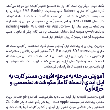
نکته مهم دیگر این است که اپل به «سطح اعتبار کارت» نیز توجه می‌کند.
کارت‌هایی که دارای Balance کم، وضعیت SMS Banking غیرفعال یا
محدودیت تراکنش هستند، ممکن است هنگام خرید با خطا مواجه شوند.
کارت‌های Credit و Debit واقعی معمولاً هیچ محدودیتی در این زمینه ندارند
و با تمام سرویس‌های اپل—including Apple TV، iCloud Plus، App Store
و Arcade—به‌صورت کامل سازگار هستند. این سازگاری یکی از دلایل اصلی
محبوبیت آن‌ها در میان کاربران حرفه‌ای اپل است.
بهترین روش برای پرداخت اپل آیدی با مستر کارت استفاده از کارتی است که
دارای امنیت 3D Secure، قابلیت AVS، Bin معتبر، آدرس واقعی و صادرشده
از کشوری با پذیرش بالای اپل باشد. این ترکیب به شما تضمین می‌دهد که
تمام خریدها و اشتراک‌های اپل بدون هیچ خطا یا ارور پرداخت انجام شود و
اپل آیدی نیز در وضعیت کاملاً پایدار باقی بماند.
آموزش مرحله‌به‌مرحله افزودن مستر کارت به
اپل آیدی (نسخه کاملاً سئو شده، تخصصی و
حرفه‌ای)
افزودن مستر کارت به اپل آیدی ساده به نظر می‌رسد، اما در واقع حساس‌ترین
بخش پرداخت در سیستم Apple است؛ زیرا هر رقم اشتباه، هر Zip Code
نامعتبر و هر تناقض میان کشور اپل آیدی و کشور کارت، فوراً باعث خطای