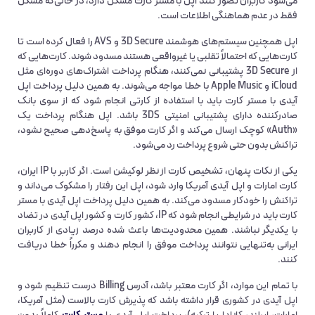
می‌شود کاربران تصور کنند اپل با مستر کارت مشکل دارد، در حالی‌که مشکل
فقط در عدم هماهنگی اطلاعات است.
اپل همچنین سیستم‌های هوشمند 3D Secure و AVS را فعال کرده است تا
کارت‌هایی که احتمالاً تقلبی یا غیرواقعی هستند مسدود شوند. کارت‌هایی که
از 3D Secure پشتیبانی نمی‌کنند، هنگام پرداخت اشتراک‌های دوره‌ای مثل
iCloud و Apple Music با خطا مواجه می‌شوند. به همین دلیل پرداخت اپل
آیدی با مستر کارت باید با استفاده از کارتی انجام شود که از سوی بانک
صادرکننده دارای پشتیبانی امنیتی 3DS باشد. اپل هنگام پرداخت یک
«Auth» کوچک ارسال می‌کند و اگر کارت موفق به پاسخ‌دهی صحیح نشود،
تراکنش بدون حتی شروع پرداخت رد می‌شود.
یکی از نکات پنهان، تشخیص کارت از نظر لوکیشن است. اگر کاربر با IP ایران،
کارت امارات و اپل آیدی آمریکا وارد شود، اپل این رفتار را مشکوک می‌داند و
تراکنش را خودکار مسدود می‌کند. به همین دلیل پرداخت اپل آیدی با مستر
کارت باید در شرایطی انجام شود که IP، کشور کارت و کشور اپل آیدی در تضاد
با یکدیگر نباشند. همین محدودیت‌ها باعث شده درصد زیادی از کاربران
ایرانی به‌تنهایی نتوانند پرداخت موفق را انجام دهند و مکرراً خطا دریافت
کنند.
با تمام این موارد، اگر کارت معتبر باشد، آدرس Billing درست تنظیم شود و
اپل آیدی در کشوری قرار داشته باشد که پذیرش کارت بالاست (مثل آمریکا،