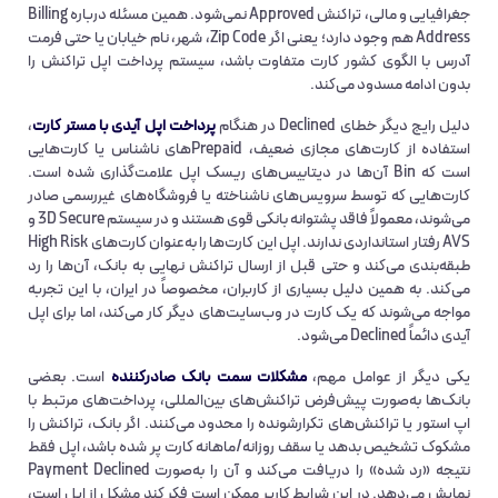
جغرافیایی و مالی، تراکنش Approved نمی‌شود. همین مسئله درباره Billing
Address هم وجود دارد؛ یعنی اگر Zip Code، شهر، نام خیابان یا حتی فرمت
آدرس با الگوی کشور کارت متفاوت باشد، سیستم پرداخت اپل تراکنش را
بدون ادامه مسدود می‌کند.
دلیل رایج دیگر خطای Declined در هنگام
پرداخت اپل آیدی با مستر کارت
،
استفاده از کارت‌های مجازی ضعیف، Prepaidهای ناشناس یا کارت‌هایی
است که Bin آن‌ها در دیتابیس‌های ریسک اپل علامت‌گذاری شده است.
کارت‌هایی که توسط سرویس‌های ناشناخته یا فروشگاه‌های غیررسمی صادر
می‌شوند، معمولاً فاقد پشتوانه بانکی قوی هستند و در سیستم 3D Secure و
AVS رفتار استانداردی ندارند. اپل این کارت‌ها را به‌عنوان کارت‌های High Risk
طبقه‌بندی می‌کند و حتی قبل از ارسال تراکنش نهایی به بانک، آن‌ها را رد
می‌کند. به همین دلیل بسیاری از کاربران، مخصوصاً در ایران، با این تجربه
مواجه می‌شوند که یک کارت در وب‌سایت‌های دیگر کار می‌کند، اما برای اپل
آیدی دائماً Declined می‌شود.
یکی دیگر از عوامل مهم،
مشکلات سمت بانک صادرکننده
است. بعضی
بانک‌ها به‌صورت پیش‌فرض تراکنش‌های بین‌المللی، پرداخت‌های مرتبط با
اپ استور یا تراکنش‌های تکرارشونده را محدود می‌کنند. اگر بانک، تراکنش را
مشکوک تشخیص بدهد یا سقف روزانه/ماهانه کارت پر شده باشد، اپل فقط
نتیجه «رد شده» را دریافت می‌کند و آن را به‌صورت Payment Declined
نمایش می‌دهد. در این شرایط کاربر ممکن است فکر کند مشکل از اپل است،