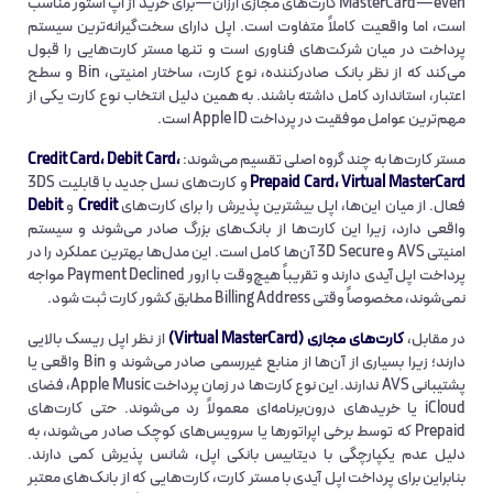
MasterCard—even کارت‌های مجازی ارزان—برای خرید از اپ استور مناسب
است، اما واقعیت کاملاً متفاوت است. اپل دارای سخت‌گیرانه‌ترین سیستم
پرداخت در میان شرکت‌های فناوری است و تنها مستر کارت‌هایی را قبول
می‌کند که از نظر بانک صادرکننده، نوع کارت، ساختار امنیتی، Bin و سطح
اعتبار، استاندارد کامل داشته باشند. به همین دلیل انتخاب نوع کارت یکی از
مهم‌ترین عوامل موفقیت در پرداخت Apple ID است.
مستر کارت‌ها به چند گروه اصلی تقسیم می‌شوند:
Credit Card، Debit Card،
Prepaid Card، Virtual MasterCard
و کارت‌های نسل جدید با قابلیت 3DS
فعال. از میان این‌ها، اپل بیشترین پذیرش را برای کارت‌های
Credit
و
Debit
واقعی دارد، زیرا این کارت‌ها از بانک‌های بزرگ صادر می‌شوند و سیستم
امنیتی AVS و 3D Secure آن‌ها کامل است. این مدل‌ها بهترین عملکرد را در
پرداخت اپل آیدی دارند و تقریباً هیچ‌وقت با ارور Payment Declined مواجه
نمی‌شوند، مخصوصاً وقتی Billing Address مطابق کشور کارت ثبت شود.
در مقابل،
کارت‌های مجازی (Virtual MasterCard)
از نظر اپل ریسک بالایی
دارند؛ زیرا بسیاری از آن‌ها از منابع غیررسمی صادر می‌شوند و Bin واقعی یا
پشتیبانی AVS ندارند. این نوع کارت‌ها در زمان پرداخت Apple Music، فضای
iCloud یا خریدهای درون‌برنامه‌ای معمولاً رد می‌شوند. حتی کارت‌های
Prepaid که توسط برخی اپراتورها یا سرویس‌های کوچک صادر می‌شوند، به
دلیل عدم یکپارچگی با دیتابیس بانکی اپل، شانس پذیرش کمی دارند.
بنابراین برای پرداخت اپل آیدی با مستر کارت، کارت‌هایی که از بانک‌های معتبر