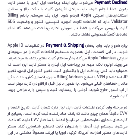
Payment Declined
می‌شود. برای اینکه پرداخت اپل آیدی با مستر کارت
بدون خطا انجام شود، باید مراحل افزودن کارت با دقت بالا و مطابق
استانداردهای امنیتی Apple انجام شود. اپل یک سیستم به‌نام Billing
Validator دارد که اطلاعات کارت، آدرس، کدپستی، کشور و وضعیت 3DS
کارت را بررسی می‌کند و فقط در صورتی اجازه پرداخت می‌دهد که تمام
داده‌ها کاملاً همخوانی داشته باشند.
برای شروع باید وارد بخش
Payment & Shipping
در تنظیمات Apple ID
شوید. در این قسمت، اپل به‌صورت مستقیم اطلاعات کارت را در سرورهای
امنیتی Apple Tokenizes می‌کند و اگر ساختار کارت معتبر باشد، به مرحله بعد
می‌روید. اولین نکته مهم در پرداخت اپل آیدی با مستر کارت این است که
همواره باید کش پرداخت اپل را پاکسازی کنید. تغییر کشور اپل آیدی، تغییر
IP، استفاده از VPN یا اصلاح Billing Address بدون پاکسازی کش، باعث باقی
ماندن خطاهای قبلی می‌شود. به همین دلیل قبل از افزودن کارت بهتر است
از اپ استور خارج شوید، گوشی را ریستارت کنید و سپس وارد مراحل ورود
کارت شوید.
در مرحله وارد کردن اطلاعات کارت، اپل نیاز دارد شماره کارت، تاریخ انقضا و
CVV دقیقاً همان چیزی باشد که بانک صادرکننده ثبت کرده است. بسیاری از
کارت‌های مجازی تفاوت‌هایی در تاریخ انقضا یا ساختار CVV دارند که باعث
می‌شود سیستم اپل آن‌ها را به‌عنوان کارت نامعتبر شناسایی کند. مستر
کارت‌های معتبر امارات، آمریکا، ترکیه، اروپا یا ایرلند معمولاً مشکلی در این