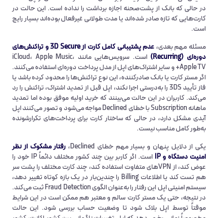
در حالی که بانک از پشت‌صحنه اجازه برداشت را نداده است. این حالت در
کارت‌هایی که تازه صادر شده‌اند یا مدت طولانی غیرفعال بوده‌اند بسیار رایج
است.
مسئله مهم بعدی،
عدم پشتیبانی کامل کارت از 3D Secure و تراکنش‌های
دوره‌ای (Recurring)
است. سرویس‌هایی مانند iCloud، Apple Music،
Apple TV+ و سایر اشتراک‌های اپل از مدل پرداخت دوره‌ای استفاده می‌کنند.
اگر مستر کارت یا بانک صادرکننده، این نوع تراکنش‌ها را محدود کرده باشد یا
فاز تأیید 3DS را به‌درستی اجرا نکند، اپل قبل از تمدید اشتراک، تراکنش را رد
می‌کند. کاربران در این حالت می‌بینند که خرید اولیه موفق بوده اما تمدید
ماهانه Subscription با خطای Declined مواجه می‌شود و تصور می‌کنند اپل
آیدی مشکل دارد، در حالی که ساختار کارت برای پرداخت‌های تکرارشونده
به‌طور کامل مناسب نیست.
یکی از دلایل پنهان و بسیار مهم خطای Declined،
رفتار مشکوک از نظر
امنیت دستگاه و IP
است. اگر کاربر بین چند کشور مختلف دائماً IP خود را
عوض کند، از VPNهای متفاوت استفاده کند، چند کارت مختلف را پشت سر
هم تست کند یا اطلاعات Billing را چندین‌بار در یک بازه کوتاه تغییر دهد،
سیستم امنیتی اپل این رفتار را به‌عنوان الگوی Fraud Detection ثبت می‌کند.
در نتیجه، حتی یک مستر کارت سالم و معتبر هم ممکن است در این شرایط
موقتاً توسط اپل بلاک شود تا وضعیت حساب بررسی شود. این حالت