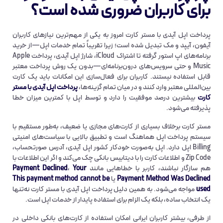
برای کاربران ضروری شده است؟
پرداخت اپل آیدی با مستر کارت امروز به یکی از مهم‌ترین نیازهای کاربران
آیفون، آیپد و مک تبدیل شده است؛ زیرا تقریباً تمام خدمات اپل—از خرید
برنامه‌های اپ استور گرفته تا اشتراک iCloud، شارژ اپل آیدی، پرداخت Apple
Music و حتی سرویس‌های درون‌برنامه‌ای—بدون یک روش پرداخت معتبر
قابل استفاده نیستند. کاربران برای فعال‌سازی این امکانات باید یک کارت
بین‌المللی معتبر وارد کنند و در میان تمام گزینه‌ها،
پرداخت اپل آیدی با مستر
کارت
بیشترین درصد موفقیت را دارد و توسط اپل با کمترین میزان خطا
پذیرفته می‌شود.
مستر کارت برخلاف بسیاری از کارت‌های مجازی یا ضعیف، به‌طور مستقیم با
سیستم پرداخت اپل هماهنگ است و تطبیق بالایی با سیاست‌های امنیتی
Billing اپل دارد. اپل به‌صورت خودکار کشور اپل آیدی، آدرس صورتحساب،
Zip Code و اطلاعات کارت را با دیتابیس بانکی چک می‌کند و اگر این اطلاعات با
هم سازگار نباشند، کاربر با خطاهایی مانند
Your
،
Payment Declined
Payment Method Was Declined
یا
This payment method cannot be
used
مواجه می‌شود. به همین دلیل پرداخت اپل آیدی با مستر کارت نه‌تنها
یک انتخاب ساده، بلکه یک الزام برای استفاده پایدار از خدمات اپل است.
از طرفی، بیشتر کاربران ایرانی امکان استفاده از کارت‌های بانکی داخلی در