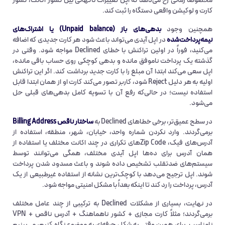
مخصوصاً زمانی رخ می‌دهد که اپل تغییرات ناگهانی بین کشور اکانت، کشور
کارت و لوکیشن واقعی دستگاه را ثبت کند.
همچنین وجود
بدهی‌های باز (Unpaid balance) یا اشتراک‌های
نیمه‌پرداخت‌شده
در اپل آیدی می‌تواند باعث شود هر کارت جدیدی که اضافه
می‌کنید، فوراً در اولین تراکنش با خطای Declined مواجه شود. وقتی در
گذشته یک پرداخت ناموفق مانده و بدهی کوچکی روی حساب باقی مانده،
اپل سعی می‌کند ابتدا آن مبلغ را با کارت جدید برداشت کند. اگر این تراکنش
اولیه به هر دلیل Reject شود، کاربر تصور می‌کند کارت او از همان ابتدا قابل
استفاده نیست؛ در حالی‌که رفع آن با تسویه کامل بدهی‌های قبلی حل
می‌شود.
در سطح عمیق‌تر، برخی خطاهای Declined به
ساختار ناقص Billing Address
برمی‌گردند. وارد نکردن شماره واحد، خیابان، شهر، منطقه، استفاده از
آدرس‌های فیک، Zip Codeهای تکراری در چند اکانت مختلف یا استفاده از
همان آدرس برای ده‌ها اپل آیدی مختلف، همگی می‌توانند توسط
سیستم‌های ضدتقلب تشخیص داده شوند و باعث مسدود شدن پرداخت
شوند. اپل ترجیح می‌دهد با کوچک‌ترین نشانه از استفاده غیرطبیعی از یک
آدرس، پرداخت را رد کند تا اینکه بعداً با مشکل امنیتی مواجه شود.
در نهایت، بسیاری از مشکلات Declined به ترکیبی از چند عامل مختلف
برمی‌گردند؛ مثلاً کارت مجازی + کشور ناهماهنگ + آدرس ناقص + VPN
نامناسب. برای همین وقتی به شکل حرفه‌ای به موضوع نگاه کنیم، می‌بینیم