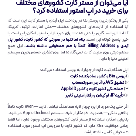
آیا می‌توان از
مستر کارت کشورهای مختلف
برای خرید در اپ استور استفاده کرد؟
یکی از پرتکرارترین پرسش‌ها در پرداخت اپل آیدی با مستر کارت این است که
آیا استفاده از کارت‌های کشورهای مختلف—مثل امارات، ترکیه، آمریکا،
کانادا، اروپا، سنگاپور یا حتی هند—برای خرید از اپ استور امکان‌پذیر است یا
خیر. پاسخ کوتاه این است:
بله، اما تنها در صورتی که کشور کارت، کشور اپل
آیدی و Billing Address کاملاً با هم همخوانی داشته باشند.
اپل هیچ
محدودیتی روی ملیت کارت نمی‌گذارد؛ اما روی
تطابق
حساس‌ترین سیستم
امنیتی دنیا را دارد.
اپل هنگام ثبت کارت از چهار لایه بررسی استفاده می‌کند:
۱)
بررسی Bin و کشور صادرکننده کارت
۲)
تطبیق AVS با آدرس صورتحساب
۳)
هماهنگی کشور کارت و کشور Apple ID
۴)
تأیید IP، لوکیشن و رفتار امنیتی کاربر
اگر حتی یک مورد از این چهار لایه هماهنگ نباشد، کارت—even کارت کاملاً
واقعی بانکی—به‌صورت خودکار از طرف سیستم Apple Declined می‌شود.
بنابراین امکان استفاده از مستر کارت کشورهای مختلف وجود دارد، اما فقط
زمانی موفقیت ۱۰۰٪ دارد که کشور کارت با سرویس اپ استور مورد استفاده
همخوانی کامل داشته باشد.