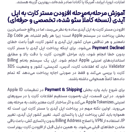
امارات، اروپا، ایرلند، آمریکا یا کانادا صادر شده‌اند، بهترین گزینه هستند.
آموزش مرحله‌به‌مرحله افزودن مستر کارت به اپل
آیدی (نسخه کاملاً سئو شده، تخصصی و حرفه‌ای)
افزودن مستر کارت به اپل آیدی ساده به نظر می‌رسد، اما در واقع حساس‌ترین
بخش پرداخت در سیستم Apple است؛ زیرا هر رقم اشتباه، هر Zip Code
نامعتبر و هر تناقض میان کشور اپل آیدی و کشور کارت، فوراً باعث خطای
Payment Declined
می‌شود. برای اینکه پرداخت اپل آیدی با مستر کارت
بدون خطا انجام شود، باید مراحل افزودن کارت با دقت بالا و مطابق
استانداردهای امنیتی Apple انجام شود. اپل یک سیستم به‌نام Billing
Validator دارد که اطلاعات کارت، آدرس، کدپستی، کشور و وضعیت 3DS
کارت را بررسی می‌کند و فقط در صورتی اجازه پرداخت می‌دهد که تمام
داده‌ها کاملاً همخوانی داشته باشند.
برای شروع باید وارد بخش
Payment & Shipping
در تنظیمات Apple ID
شوید. در این قسمت، اپل به‌صورت مستقیم اطلاعات کارت را در سرورهای
امنیتی Apple Tokenizes می‌کند و اگر ساختار کارت معتبر باشد، به مرحله بعد
می‌روید. اولین نکته مهم در پرداخت اپل آیدی با مستر کارت این است که
همواره باید کش پرداخت اپل را پاکسازی کنید. تغییر کشور اپل آیدی، تغییر
IP، استفاده از VPN یا اصلاح Billing Address بدون پاکسازی کش، باعث باقی
ماندن خطاهای قبلی می‌شود. به همین دلیل قبل از افزودن کارت بهتر است