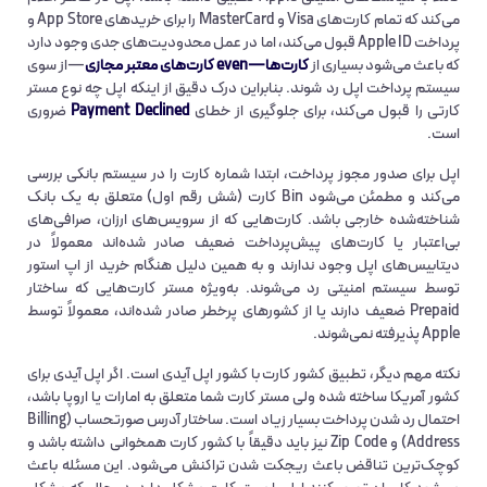
می‌کند که تمام کارت‌های Visa و MasterCard را برای خریدهای App Store و
پرداخت Apple ID قبول می‌کند، اما در عمل محدودیت‌های جدی وجود دارد
که باعث می‌شود بسیاری از
کارت‌ها—even کارت‌های معتبر مجازی
—از سوی
سیستم پرداخت اپل رد شوند. بنابراین درک دقیق از اینکه اپل چه نوع مستر
کارتی را قبول می‌کند، برای جلوگیری از خطای
Payment Declined
ضروری
است.
اپل برای صدور مجوز پرداخت، ابتدا شماره کارت را در سیستم بانکی بررسی
می‌کند و مطمئن می‌شود Bin کارت (شش رقم اول) متعلق به یک بانک
شناخته‌شده خارجی باشد. کارت‌هایی که از سرویس‌های ارزان، صرافی‌های
بی‌اعتبار یا کارت‌های پیش‌پرداخت ضعیف صادر شده‌اند معمولاً در
دیتابیس‌های اپل وجود ندارند و به همین دلیل هنگام خرید از اپ استور
توسط سیستم امنیتی رد می‌شوند. به‌ویژه مستر کارت‌هایی که ساختار
Prepaid ضعیف دارند یا از کشورهای پرخطر صادر شده‌اند، معمولاً توسط
Apple پذیرفته نمی‌شوند.
نکته مهم دیگر، تطبیق کشور کارت با کشور اپل آیدی است. اگر اپل آیدی برای
کشور آمریکا ساخته شده ولی مستر کارت شما متعلق به امارات یا اروپا باشد،
احتمال رد شدن پرداخت بسیار زیاد است. ساختار آدرس صورتحساب (Billing
Address) و Zip Code نیز باید دقیقاً با کشور کارت همخوانی داشته باشد و
کوچک‌ترین تناقض باعث ریجکت شدن تراکنش می‌شود. این مسئله باعث