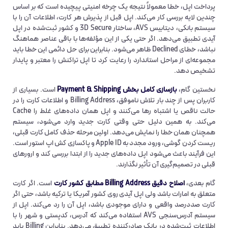
پرداخت اپل، خطا معمولاً نتیجه یک چرخه امنیتی پیچیده است که بر اساس
چندین لایه بررسی کار می‌کند. اپل قبل از پذیرش هر کارت، اطلاعات آن را با
سیستم بانکی، دیتابیس AVS، ساختار 3D Secure و کشور ثبت‌شده در اپل
آیدی تطبیق می‌دهد. اگر حتی یکی از این مؤلفه‌ها با باقی عناصر هماهنگ
نباشد، خطای Declined ظاهر می‌شود. بنابراین برای حل دائمی این خطا باید
مجموعه‌ای از مراحل استاندارد را رعایت کرد تا اپل تراکنش را معتبر و پایدار
تشخیص دهد.
نخستین گام،
بازسازی کامل بخش Payment & Shipping
است. بسیاری از
کاربران پس از چند بار تلاش ناموفق، Billing Address و اطلاعات کارت را در
حالت ناقص یا اشتباه رها می‌کنند و اپل همان داده‌های غلط را Cache
می‌کند. به همین دلیل حتی وقتی کارت جدید وارد می‌شود، سیستم
همچنان همان خطا را نمایش می‌دهد. اولین مرحله حذف کامل کارت قبلی،
ریست کردن گوشی، ورود مجدد به Apple ID و پاکسازی کش اپ استور است.
این فرآیند باعث می‌شود اپل داده‌های جدید را از ابتدا بررسی کند و ارورهای
قبلی در تصمیم‌گیری آن تأثیر نگذارند.
گام بعدی،
اصلاح دقیق Billing Address مطابق کشور کارت
است. اگر کارت
متعلق به امارات باشد ولی اپل آیدی روی کشور آمریکا یا ترکیه باشد، حتی اگر
کارت صددرصد واقعی و دارای موجودی باشد، اپل آن را رد می‌کند. اپل از
سیستم آدرس‌سنجی AVS استفاده می‌کند که آدرس، کدپستی و شهر را با
اطلاعات ثبت‌شده در بانک صادرکننده تطبیق می‌دهد. بنابراین Billing باید