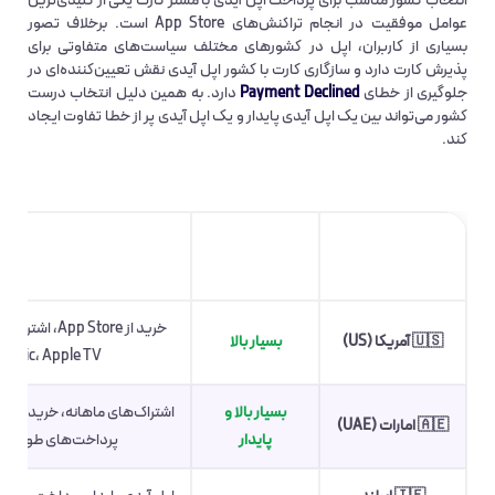
انتخاب کشور مناسب برای پرداخت اپل آیدی با مستر کارت یکی از کلیدی‌ترین
عوامل موفقیت در انجام تراکنش‌های App Store است. برخلاف تصور
بسیاری از کاربران، اپل در کشورهای مختلف سیاست‌های متفاوتی برای
پذیرش کارت دارد و سازگاری کارت با کشور اپل آیدی نقش تعیین‌کننده‌ای در
جلوگیری از خطای
Payment Declined
دارد. به همین دلیل انتخاب درست
کشور می‌تواند بین یک اپل آیدی پایدار و یک اپل آیدی پر از خطا تفاوت ایجاد
کند.
سطح سازگاری
کشور
مناسب برای
با مستر کارت
خرید
🇺🇸 آمریکا (US)
بسیار بالا
Music، Apple TV+
بسیار بالا و
اشتراک‌های ماهانه، خریدهای در
🇦🇪 امارات (UAE)
پایدار
پرداخت‌های طولانی