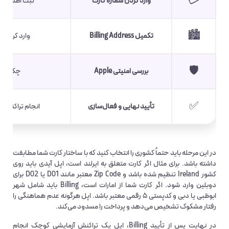
💳
وارد کردن شماره کارت
ثبت اطلاعات مستر 
🏙️
تکمیل Billing Address
وارد کردن آدر
🛡️
بررسی امنیتی Apple
چک شدن Bin کارت، AVS، 3D Secure و 
✅
تأیید نهایی و فعال‌سازی
انجام تراکنش آ
در این مرحله باید حتماً کشوری را انتخاب کنید که با ساختار کارت شما مطابقت
داشته باشد. برای مثال اگر کارت متعلق به ایرلند است، اپل آیدی باید روی
کشور Ireland تنظیم شده باشد و Zip Code معتبر مانند D01 یا D02 برای
دوبلین وارد شود. اگر کارت شما از امارات است، Billing باید شامل شهر
ابوظبی یا دبی و کدپستی ۵ رقمی معتبر باشد. اپل هرگونه عدم هماهنگی را
رفتار مشکوک تشخیص می‌دهد و پرداخت را مسدود می‌کند.
در نهایت پس از تأیید Billing، اپل یک تراکنش آزمایشی کوچک انجام